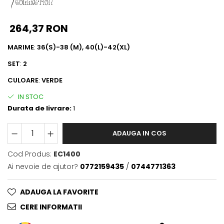
264,37 RON
MARIME
:
36(S)-38 (M), 40(L)-42(XL)
SET
:
2
CULOARE
:
VERDE
IN STOC
Durata de livrare:
1
ADAUGA IN COS
Cod Produs:
EC1400
Ai nevoie de ajutor?
0772159435
/
0744771363
ADAUGA LA FAVORITE
CERE INFORMATII