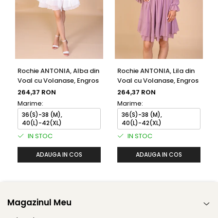
Rochie ANTONIA, Alba din
Rochie ANTONIA, Lila din
Voal cu Volanase, Engros
Voal cu Volanase, Engros
264,37 RON
264,37 RON
Marime:
Marime:
36(S)-38 (M),
36(S)-38 (M),
40(L)-42(XL)
40(L)-42(XL)
IN STOC
IN STOC
ADAUGA IN COS
ADAUGA IN COS
Magazinul Meu