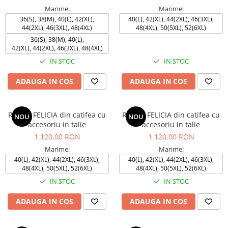
Marime:
Marime:
36(S), 38(M), 40(L), 42(XL),
40(L), 42(XL), 44(2XL), 46(3XL),
44(2XL), 46(3XL), 48(4XL)
48(4XL), 50(5XL), 52(6XL)
36(S), 38(M), 40(L),
42(XL), 44(2XL), 46(3XL), 48(4XL)
IN STOC
IN STOC
ADAUGA IN COS
ADAUGA IN COS
Rochie FELICIA din catifea cu
Rochie FELICIA din catifea cu
NOU
NOU
accesoriu in talie
accesoriu in talie
1.120,00 RON
1.120,00 RON
Marime:
Marime:
40(L), 42(XL), 44(2XL), 46(3XL),
40(L), 42(XL), 44(2XL), 46(3XL),
48(4XL), 50(5XL), 52(6XL)
48(4XL), 50(5XL), 52(6XL)
IN STOC
IN STOC
ADAUGA IN COS
ADAUGA IN COS