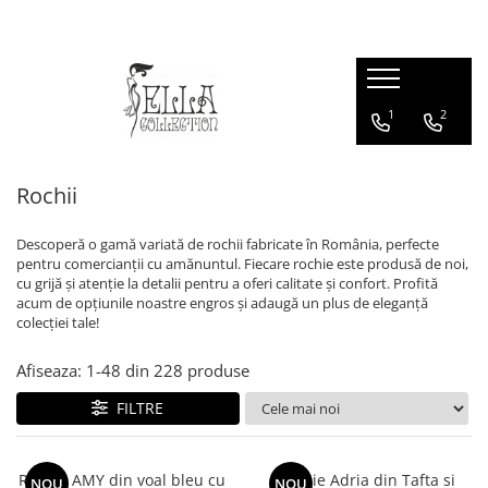
Rochii
Produse
Geci & Paltoane
1
2
Rochii
Sacouri
Geci & Paltoane
Rochii de Ocazie
Fuste
Rochii Office
Bluze & Cămăși
Rochii
Rochii de Zi
Rochii Lungi
Descoperă o gamă variată de rochii fabricate în România, perfecte
Rochii Midi
pentru comercianții cu amănuntul. Fiecare rochie este produsă de noi,
cu grijă și atenție la detalii pentru a oferi calitate și confort. Profită
Rochii Marimi Mari
acum de opțiunile noastre engros și adaugă un plus de eleganță
Rochii din Catifea
colecției tale!
Rochii de Seară
Afiseaza:
1-
48
din
228
produse
FILTRE
Rochie AMY din voal bleu cu
Rochie Adria din Tafta si
NOU
NOU