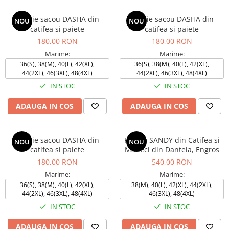
Rochie sacou DASHA din
Rochie sacou DASHA din
NOU
NOU
catifea si paiete
catifea si paiete
180,00 RON
180,00 RON
Marime:
Marime:
36(S), 38(M), 40(L), 42(XL),
36(S), 38(M), 40(L), 42(XL),
44(2XL), 46(3XL), 48(4XL)
44(2XL), 46(3XL), 48(4XL)
IN STOC
IN STOC
ADAUGA IN COS
ADAUGA IN COS
Rochie sacou DASHA din
Rochie SANDY din Catifea si
NOU
NOU
catifea si paiete
Maneci din Dantela, Engros
180,00 RON
540,00 RON
Marime:
Marime:
36(S), 38(M), 40(L), 42(XL),
38(M), 40(L), 42(XL), 44(2XL),
44(2XL), 46(3XL), 48(4XL)
46(3XL), 48(4XL)
IN STOC
IN STOC
ADAUGA IN COS
ADAUGA IN COS