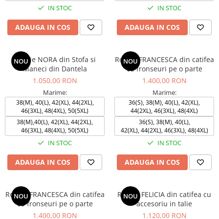
IN STOC
IN STOC
ADAUGA IN COS
ADAUGA IN COS
Rochie NORA din Stofa si
Rochie FRANCESCA din catifea
NOU
NOU
Maneci din Dantela
cu fronseuri pe o parte
1.050,00 RON
1.400,00 RON
Marime:
Marime:
38(M), 40(L), 42(XL), 44(2XL),
36(S), 38(M), 40(L), 42(XL),
46(3XL), 48(4XL), 50(5XL)
44(2XL), 46(3XL), 48(4XL)
38(M),40(L), 42(XL), 44(2XL),
36(S), 38(M), 40(L),
46(3XL), 48(4XL), 50(5XL)
42(XL), 44(2XL), 46(3XL), 48(4XL)
IN STOC
IN STOC
ADAUGA IN COS
ADAUGA IN COS
Rochie FRANCESCA din catifea
Rochie FELICIA din catifea cu
NOU
NOU
cu fronseuri pe o parte
accesoriu in talie
1.400,00 RON
1.120,00 RON