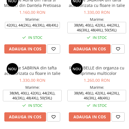
NOU
NOU
Maneci din Dantela Pretioasa
accesorizata cu floare in talie
1.160,00 RON
1.330,00 RON
Marime:
Marime:
42(XL), 44(2XL), 46(3XL), 48(4XL)
38(M), 40(L), 42(XL), 44(2XL),
46(3XL), 48(4XL), 50(5XL)
IN STOC
IN STOC
ADAUGA IN COS
ADAUGA IN COS
Rochie SABRINA din tafta
Rochie BELLE din organza cu
NOU
NOU
accesorizata cu floare in talie
imprimeu multicolor
1.330,00 RON
1.260,00 RON
Marime:
Marime:
38(M), 40(L), 42(XL), 44(2XL),
38(M), 40(L), 42(XL), 44(2XL),
46(3XL), 48(4XL), 50(5XL)
46(3XL), 48(4XL)
IN STOC
IN STOC
ADAUGA IN COS
ADAUGA IN COS