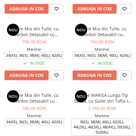
ADAUGA IN COS
ADAUGA IN COS
Rochie Mia din Tulle, cu
Rochie Mia din Tulle, cu
NOU
NOU
Cordon Detasabil cu
Cordon Detasabil cu
Pietricele, Engros
Pietricele, Engros
700,00 RON
700,00 RON
Marime:
Marime:
34(XS), 36(S), 38(M), 40(L), 42(XL)
34(XS), 36(S), 38(M), 40(L), 42(XL)
IN STOC
IN STOC
ADAUGA IN COS
ADAUGA IN COS
Rochie Mia din Tulle, cu
Rochie MARISA Lunga Tip
NOU
NOU
Cordon Detasabil cu
Sacou, cu Guler din Tafta si
Pietricele, Engros
Maneci cu Pietricele
700,00 RON
2.160,00 RON
Marime:
Marime:
34(XS), 36(S), 38(M), 40(L), 42(XL)
36(S), 38(M), 40(L), 42(XL),
44(2XL), 46(3XL), 48(4XL), 50(5XL),
52(6XL)