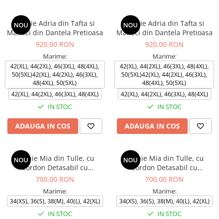
Rochie Adria din Tafta si
Rochie Adria din Tafta si
NOU
NOU
Maneci din Dantela Pretioasa
Maneci din Dantela Pretioasa
920,00 RON
920,00 RON
Marime:
Marime:
42(XL), 44(2XL), 46(3XL), 48(4XL),
42(XL), 44(2XL), 46(3XL), 48(4XL),
50(5XL)42(XL), 44(2XL), 46(3XL),
50(5XL)42(XL), 44(2XL), 46(3XL),
48(4XL), 50(5XL)
48(4XL), 50(5XL)
42(XL), 44(2XL), 46(3XL), 48(4XL)
42(XL), 44(2XL), 46(3XL), 48(4XL)
IN STOC
IN STOC
ADAUGA IN COS
ADAUGA IN COS
Rochie Mia din Tulle, cu
Rochie Mia din Tulle, cu
NOU
NOU
Cordon Detasabil cu
Cordon Detasabil cu
Pietricele, Engros
Pietricele, Engros
700,00 RON
700,00 RON
Marime:
Marime:
34(XS), 36(S), 38(M), 40(L), 42(XL)
34(XS), 36(S), 38(M), 40(L), 42(XL)
IN STOC
IN STOC