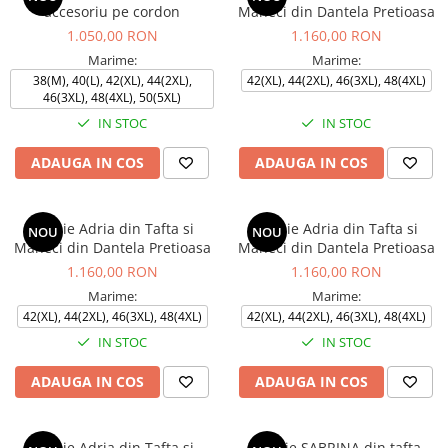
accesoriu pe cordon
Maneci din Dantela Pretioasa
1.050,00 RON
1.160,00 RON
Marime:
Marime:
38(M), 40(L), 42(XL), 44(2XL),
42(XL), 44(2XL), 46(3XL), 48(4XL)
46(3XL), 48(4XL), 50(5XL)
IN STOC
IN STOC
ADAUGA IN COS
ADAUGA IN COS
Rochie Adria din Tafta si
Rochie Adria din Tafta si
NOU
NOU
Maneci din Dantela Pretioasa
Maneci din Dantela Pretioasa
1.160,00 RON
1.160,00 RON
Marime:
Marime:
42(XL), 44(2XL), 46(3XL), 48(4XL)
42(XL), 44(2XL), 46(3XL), 48(4XL)
IN STOC
IN STOC
ADAUGA IN COS
ADAUGA IN COS
Rochie Adria din Tafta si
Rochie SABRINA din tafta