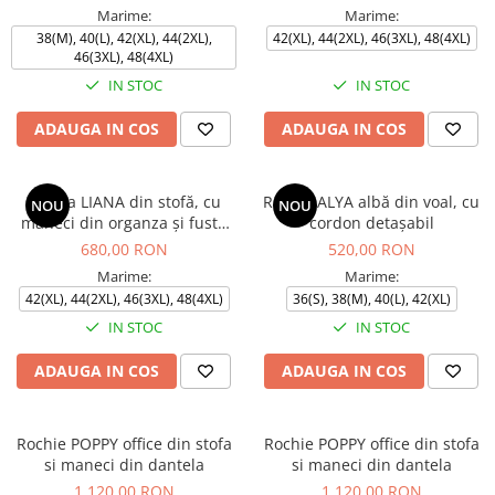
Marime:
Marime:
38(M), 40(L), 42(XL), 44(2XL),
42(XL), 44(2XL), 46(3XL), 48(4XL)
46(3XL), 48(4XL)
IN STOC
IN STOC
ADAUGA IN COS
ADAUGA IN COS
Rochia LIANA din stofă, cu
Rochie ALYA albă din voal, cu
NOU
NOU
mâneci din organza și fustă
cordon detașabil
petrecută
680,00 RON
520,00 RON
Marime:
Marime:
42(XL), 44(2XL), 46(3XL), 48(4XL)
36(S), 38(M), 40(L), 42(XL)
IN STOC
IN STOC
ADAUGA IN COS
ADAUGA IN COS
Rochie POPPY office din stofa
Rochie POPPY office din stofa
si maneci din dantela
si maneci din dantela
1.120,00 RON
1.120,00 RON