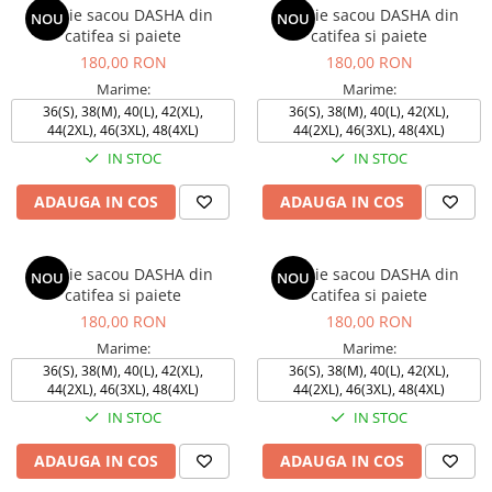
Rochie sacou DASHA din
Rochie sacou DASHA din
NOU
NOU
catifea si paiete
catifea si paiete
180,00 RON
180,00 RON
Marime:
Marime:
36(S), 38(M), 40(L), 42(XL),
36(S), 38(M), 40(L), 42(XL),
44(2XL), 46(3XL), 48(4XL)
44(2XL), 46(3XL), 48(4XL)
IN STOC
IN STOC
ADAUGA IN COS
ADAUGA IN COS
Rochie sacou DASHA din
Rochie sacou DASHA din
NOU
NOU
catifea si paiete
catifea si paiete
180,00 RON
180,00 RON
Marime:
Marime:
36(S), 38(M), 40(L), 42(XL),
36(S), 38(M), 40(L), 42(XL),
44(2XL), 46(3XL), 48(4XL)
44(2XL), 46(3XL), 48(4XL)
IN STOC
IN STOC
ADAUGA IN COS
ADAUGA IN COS