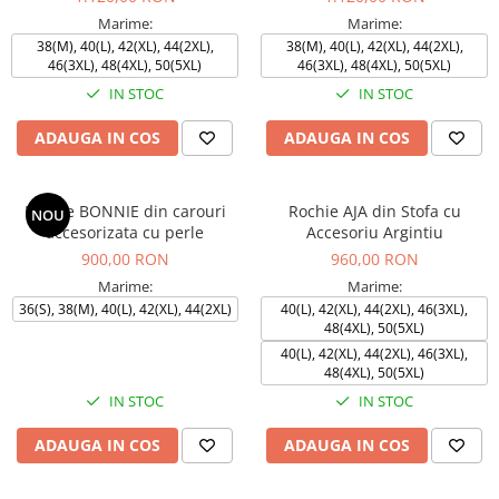
Marime:
Marime:
38(M), 40(L), 42(XL), 44(2XL),
38(M), 40(L), 42(XL), 44(2XL),
46(3XL), 48(4XL), 50(5XL)
46(3XL), 48(4XL), 50(5XL)
IN STOC
IN STOC
ADAUGA IN COS
ADAUGA IN COS
Rochie BONNIE din carouri
Rochie AJA din Stofa cu
NOU
accesorizata cu perle
Accesoriu Argintiu
900,00 RON
960,00 RON
Marime:
Marime:
36(S), 38(M), 40(L), 42(XL), 44(2XL)
40(L), 42(XL), 44(2XL), 46(3XL),
48(4XL), 50(5XL)
40(L), 42(XL), 44(2XL), 46(3XL),
48(4XL), 50(5XL)
IN STOC
IN STOC
ADAUGA IN COS
ADAUGA IN COS