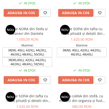
IN STOC
IN STOC
ADAUGA IN COS
ADAUGA IN COS
Rochie NORA din Stofa si
Rochie SOFIA din tafta cu
NOU
NOU
Maneci din Dantela
fustă plisată și detalii din
dantelă
1.050,00 RON
1.020,00 RON
Marime:
Marime:
38(M), 40(L), 42(XL), 44(2XL),
38(M), 40(L), 42(XL), 44(2XL),
46(3XL), 48(4XL), 50(5XL)
46(3XL), 48(4XL)
38(M),40(L), 42(XL), 44(2XL),
46(3XL), 48(4XL), 50(5XL)
IN STOC
IN STOC
ADAUGA IN COS
ADAUGA IN COS
Rochie SOFIA din tafta cu
Rochia LIANA din stofă, cu
NOU
NOU
fustă plisată și detalii din
mâneci din organza și fustă
dantelă
petrecută
1.020,00 RON
680,00 RON