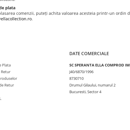
de plata
lasarea comenzii, puteți achita valoarea acesteia printr-un ordin d
ellacollection.ro
.
DATE COMERCIALE
 Plata
SC SPERANTA ELLA COMPROD IM
e Retur
J40/6870/1996
Produselor
8730710
de Retur
Drumul Gilaului, numarul 2
Bucuresti, Sector 4
L