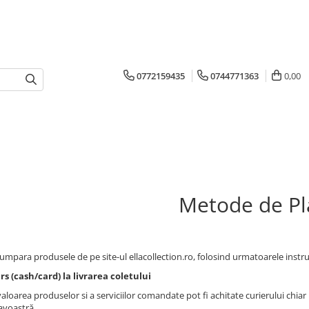
0772159435
0744771363
0,00
Metode de Pl
cumpara produsele de pe site-ul ellacollection.ro, folosind urmatoarele instr
 (cash/card) la livrarea coletului
loarea produselor si a serviciilor comandate pot fi achitate curierului chiar 
voastră.