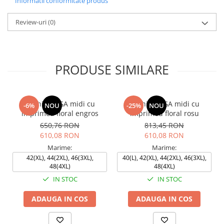
Informatii conformitate produs
Review-uri
(0)
PRODUSE SIMILARE
Rochie OLGA midi cu
Rochie OLGA midi cu
-6%
NOU
-25%
NOU
imprimeu floral engros
imprimeu floral rosu
650,76 RON
813,45 RON
610,08 RON
610,08 RON
Marime:
Marime:
42(XL), 44(2XL), 46(3XL),
40(L), 42(XL), 44(2XL), 46(3XL),
48(4XL)
48(4XL)
IN STOC
IN STOC
ADAUGA IN COS
ADAUGA IN COS