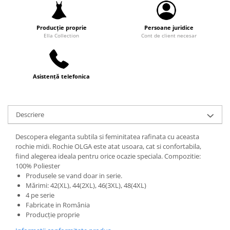
Producție proprie
Persoane juridice
Ella Collection
Cont de client necesar
Asistență telefonica
Descriere
Descopera eleganta subtila si feminitatea rafinata cu aceasta
rochie midi. Rochie OLGA este atat usoara, cat si confortabila,
fiind alegerea ideala pentru orice ocazie speciala. Compozitie:
100% Poliester
Produsele se vand doar in serie.
Mărimi: 42(XL), 44(2XL), 46(3XL), 48(4XL)
4 pe serie
Fabricate in România
Producție proprie