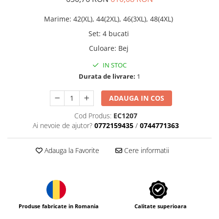
Marime
:
42(XL), 44(2XL), 46(3XL), 48(4XL)
Set
:
4 bucati
Culoare
:
Bej
IN STOC
Durata de livrare:
1
ADAUGA IN COS
Cod Produs:
EC1207
Ai nevoie de ajutor?
0772159435
/
0744771363
Adauga la Favorite
Cere informatii
Produse fabricate in Romania
Calitate superioara