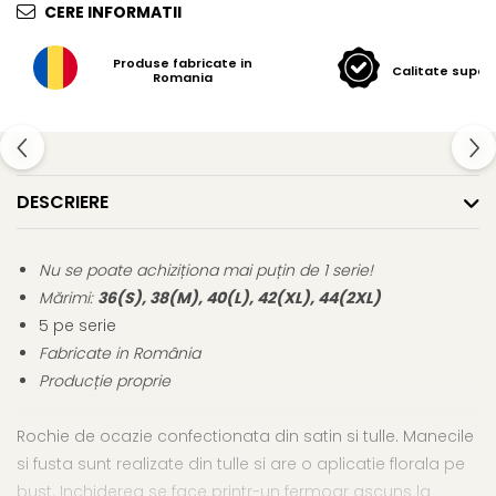
CERE INFORMATII
Produse fabricate in
Calitate super
Romania
DESCRIERE
Nu se poate achiziționa mai puțin de 1 serie!
Mărimi:
36(S), 38(M), 40(L), 42(XL), 44(2XL)
5 pe serie
Fabricate in România
Producție proprie
Rochie de ocazie confectionata din satin si tulle. Manecile
si fusta sunt realizate din tulle si are o aplicatie florala pe
bust. Inchiderea se face printr-un fermoar ascuns la