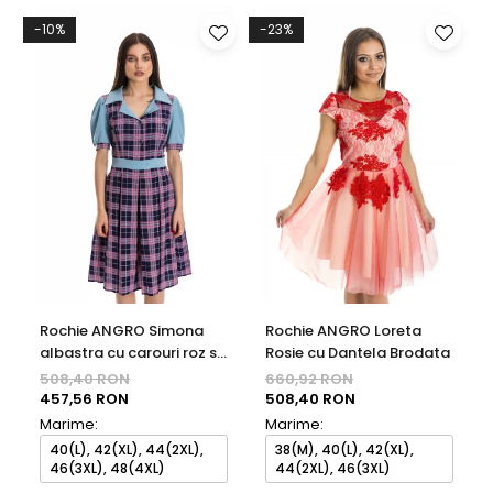
-10%
-23%
Rochie ANGRO Simona
Rochie ANGRO Loreta
albastra cu carouri roz si
Rosie cu Dantela Brodata
bleumarin
508,40 RON
660,92 RON
457,56 RON
508,40 RON
Marime:
Marime:
40(L), 42(XL), 44(2XL),
38(M), 40(L), 42(XL),
46(3XL), 48(4XL)
44(2XL), 46(3XL)