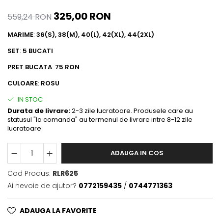
325,00 RON
559,24 RON
MARIME
:
36(S), 38(M), 40(L), 42(XL), 44(2XL)
SET
:
5 BUCATI
PRET BUCATA
:
75 RON
CULOARE
:
ROSU
IN STOC
Durata de livrare:
2-3 zile lucratoare. Produsele care au
statusul "la comanda" au termenul de livrare intre 8-12 zile
lucratoare
ADAUGA IN COS
Cod Produs:
RLR625
Ai nevoie de ajutor?
0772159435
/
0744771363
ADAUGA LA FAVORITE