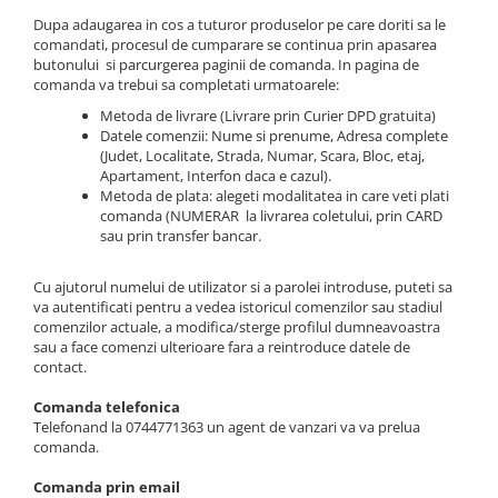
Dupa adaugarea in cos a tuturor produselor pe care doriti sa le
comandati, procesul de cumparare se continua prin apasarea
butonului si parcurgerea paginii de comanda. In pagina de
comanda va trebui sa completati urmatoarele:
Metoda de livrare (Livrare prin Curier DPD gratuita)
Datele comenzii: Nume si prenume, Adresa complete
(Judet, Localitate, Strada, Numar, Scara, Bloc, etaj,
Apartament, Interfon daca e cazul).
Metoda de plata: alegeti modalitatea in care veti plati
comanda (NUMERAR la livrarea coletului, prin CARD
sau prin transfer bancar.
Cu ajutorul numelui de utilizator si a parolei introduse, puteti sa
va autentificati pentru a vedea istoricul comenzilor sau stadiul
comenzilor actuale, a modifica/sterge profilul dumneavoastra
sau a face comenzi ulterioare fara a reintroduce datele de
contact.
Comanda telefonica
Telefonand la 0744771363
un agent de vanzari va va prelua
comanda.
Comanda prin email