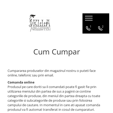
Rochii
Produse
Geci & Paltoane
1
2
Rochii
Sacouri
Geci & Paltoane
Rochii de Ocazie
Fuste
Rochii Office
Bluze & Cămăși
Rochii de Zi
Cum Cumpar
Rochii Lungi
Rochii Midi
Rochii Marimi Mari
Cumpararea produselor din magazinul nostru o puteti face
Rochii din Catifea
online, telefonic sau prin email.
Rochii de Seară
Comanda online
Produsul pe care doriti sa il comandati poate fi gasit fie prin
utilizarea meniului din partea de sus a paginii ce contine
categoriile de produse, din meniul din partea dreapta cu toate
categoriile si subcategoriile de produse sau prin folosirea
campului de cautare. In momentul in care ati apasat comanda
produsul va fi automat transferat in cosul de cumparaturi.