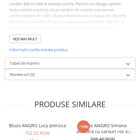
cordon fals in talie si maneci scurte. Pentru un design aparte
fusta rochiei prezinta doua randuri de volane suprapuse,
confectionate din tafta. Bustul Rochiei este compus din dantela
brodata cu tematica florala si captuseala pe interior. Pentru o
eleganta aparte rochia Alison detine un guler tunica si un
decolteu in forma de "V".
Rochie de ocazie bleumarin;
VEZI MAI MULT
Croi in clos;
Informatii conformitate produs
Decolteu in "V";
Guler tunica;
Maneci scurte; Inchidere la spate printr-un fermoar ascuns;
Tabel de marimi
Captuseala pe interior;
Review-uri
(0)
Material: tafta si dantela brodata;
Compozitie: 55% poliester si 45% elastan.
PRODUSE SIMILARE
Bluza ANGRO Lucy piersica
Rochie ANGRO Simona
-10%
albastra cu carouri roz si
152,52 RON
bleumarin
508,40 RON