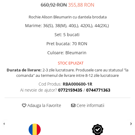
660,92 RON
355,88 RON
Rochie Alison Bleumarin cu dantela brodata
Marime
:
36(S), 38(M), 40(L), 42(XL), 44(2XL)
Set
:
5 bucati
Pret bucata
:
70 RON
Culoare
:
Bleumarin
STOC EPUIZAT
Durata de livrare:
2-3 zile lucratoare. Produsele care au statusul "la
comanda" au termenul de livrare intre 8-12 zile lucratoare
Cod Produs:
RBA000600-1R
Ai nevoie de ajutor?
0772159435
/
0744771363
Adauga la Favorite
Cere informatii