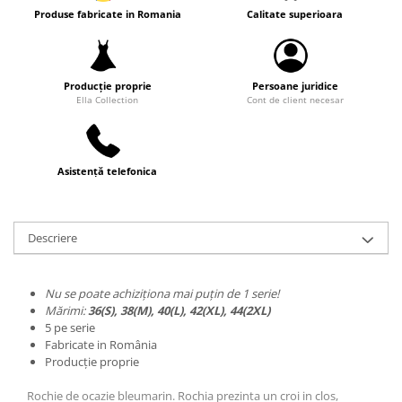
Produse fabricate in Romania
Calitate superioara
Producție proprie
Persoane juridice
Ella Collection
Cont de client necesar
Asistență telefonica
Descriere
Nu se poate achiziționa mai puțin de 1 serie!
Mărimi:
36(S), 38(M), 40(L), 42(XL), 44(2XL)
5 pe serie
Fabricate in România
Producție proprie
Rochie de ocazie bleumarin. Rochia prezinta un croi in clos,