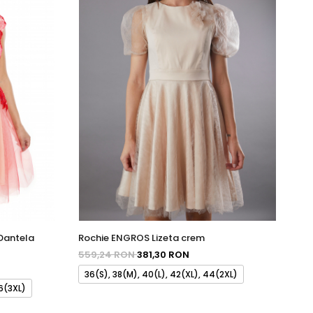
Dantela
Rochie ENGROS Lizeta crem
Ro
559,24 RON
381,30 RON
55
36(S), 38(M), 40(L), 42(XL), 44(2XL)
3
46(3XL)