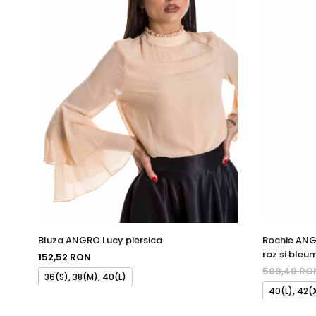
Bluza ANGRO Lucy piersica
Rochie ANG
roz si bleu
152,52 RON
508,40 R
36(S), 38(M), 40(L)
40(L), 42(