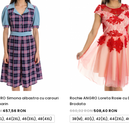
RO Simona albastra cu carouri
Rochie ANGRO Loreta Rosie cu 
marin
Brodata
ON
457,56 RON
660,92 RON
508,40 RON
XL), 44(2XL), 46(3XL), 48(4XL)
38(M), 40(L), 42(XL), 44(2XL), 