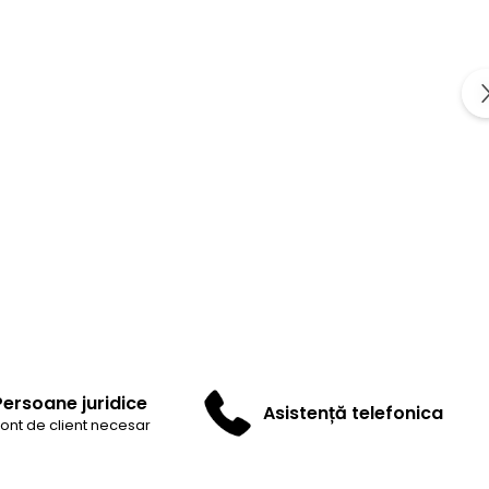
Persoane juridice
Asistență telefonica
ont de client necesar