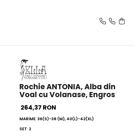
Rochie ANTONIA, Alba din
Voal cu Volanase, Engros
264,37 RON
MARIME
:
36(S)-38 (M), 40(L)-42(XL)
SET
:
2