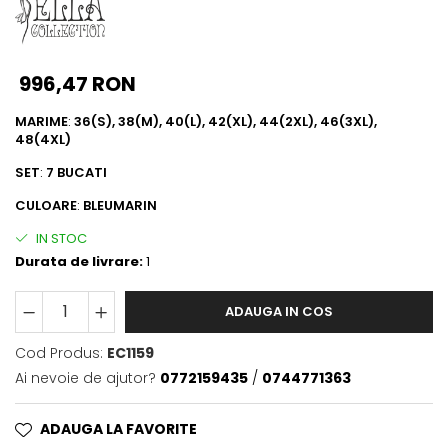
996,47 RON
MARIME
:
36(S), 38(M), 40(L), 42(XL), 44(2XL), 46(3XL),
48(4XL)
SET
:
7 BUCATI
CULOARE
:
BLEUMARIN
IN STOC
Durata de livrare:
1
ADAUGA IN COS
Cod Produs:
EC1159
Ai nevoie de ajutor?
0772159435
/
0744771363
ADAUGA LA FAVORITE