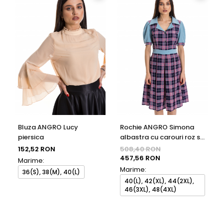
Bluza ANGRO Lucy
Rochie ANGRO Simona
piersica
albastra cu carouri roz si
bleumarin
152,52 RON
508,40 RON
457,56 RON
Marime:
Marime:
36(S), 38(M), 40(L)
40(L), 42(XL), 44(2XL),
46(3XL), 48(4XL)