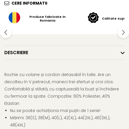
CERE INFORMATII
Produse fabricate in
Calitate super
Romania
DESCRIERE
Rochie cu volane și cordon detasabil în talie. Are un
decolteu în V petrecut, maneci trei sferturi și croi clos.
Confortabilă și stilată, cu captuseală la bust și închidere
cu fermoar la spate. Compozitie: 60% Poliester, 40%
Elastan
Nu se poate achiziționa mai puțin de 1 serie!
Mărimi: 36(S), 38(M), 40(L), 42(XL), 44(2XL), 46(3XL),
48(4XL)