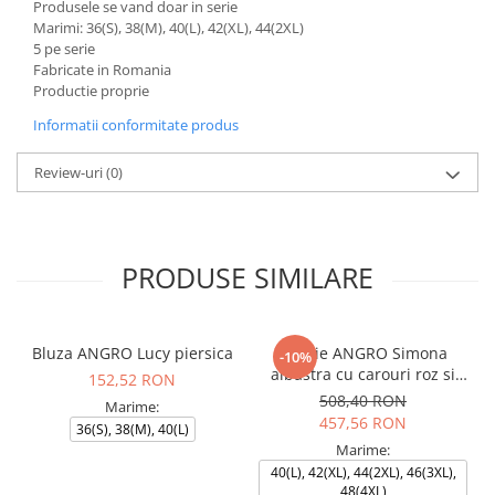
Produsele se vand doar in serie
Marimi: 36(S), 38(M), 40(L), 42(XL), 44(2XL)
5 pe serie
Fabricate in Romania
Productie proprie
Informatii conformitate produs
Review-uri
(0)
PRODUSE SIMILARE
Bluza ANGRO Lucy piersica
Rochie ANGRO Simona
-10%
albastra cu carouri roz si
152,52 RON
bleumarin
508,40 RON
Marime:
457,56 RON
36(S), 38(M), 40(L)
Marime:
40(L), 42(XL), 44(2XL), 46(3XL),
48(4XL)