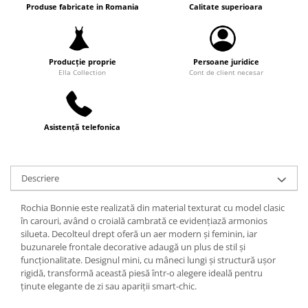
Produse fabricate in Romania
Calitate superioara
Producție proprie
Persoane juridice
Ella Collection
Cont de client necesar
Asistență telefonica
Descriere
Rochia Bonnie este realizată din material texturat cu model clasic
în carouri, având o croială cambrată ce evidențiază armonios
silueta. Decolteul drept oferă un aer modern și feminin, iar
buzunarele frontale decorative adaugă un plus de stil și
funcționalitate. Designul mini, cu mâneci lungi și structură ușor
rigidă, transformă această piesă într-o alegere ideală pentru
ținute elegante de zi sau apariții smart-chic.