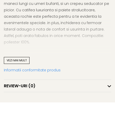
maneci lungi cu umeri bufanti, si un crepeu seducator pe
picior. Cu catifea luxurianta si paiete stralucitoare,
aceasta rochie este perfecta pentru a te evidentia la
evenimentele speciale. in plus, inchiderea cu fermoar
lateral adauga o nota de confort si usurinta in purtare.
Astfel, poti arata fabulos in orice moment. Compozitie:
poliester 100%.
Produsele se vand doar in serie
VEZI MAI MULT
Marimi: 36(S), 38(M), 40(L), 42(XL), 44(2XL), 46(3XL), 48(4XL)
7 pe serie
Informatii conformitate produs
Fabricate in Romania
Productie proprie
REVIEW-URI
(0)