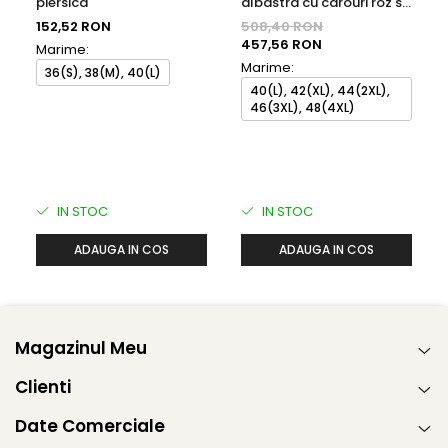
piersica
albastra cu carouri roz si
bleumarin
152,52 RON
508,40 RON
457,56 RON
Marime:
Marime:
36(S), 38(M), 40(L)
40(L), 42(XL), 44(2XL),
46(3XL), 48(4XL)
IN STOC
IN STOC
ADAUGA IN COS
ADAUGA IN COS
Magazinul Meu
Clienti
Date Comerciale