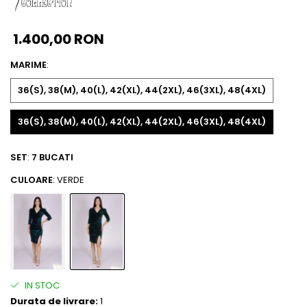
1.400,00 RON
MARIME
:
36(S), 38(M), 40(L), 42(XL), 44(2XL), 46(3XL), 48(4XL)
36(S), 38(M), 40(L), 42(XL), 44(2XL), 46(3XL), 48(4XL)
SET
:
7 BUCATI
CULOARE
: VERDE
IN STOC
Durata de livrare:
1