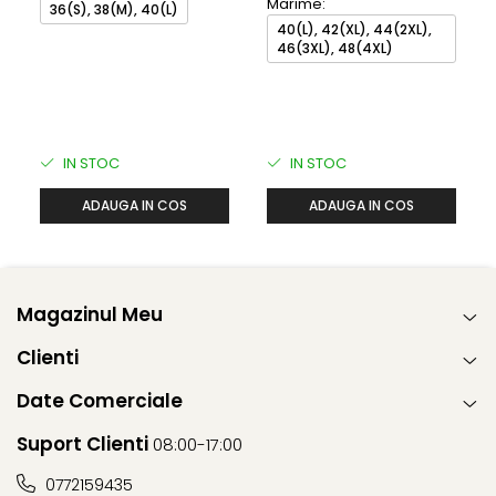
Marime:
36(S), 38(M), 40(L)
40(L), 42(XL), 44(2XL),
46(3XL), 48(4XL)
IN STOC
IN STOC
ADAUGA IN COS
ADAUGA IN COS
Magazinul Meu
Clienti
Date Comerciale
Suport Clienti
08:00-17:00
0772159435