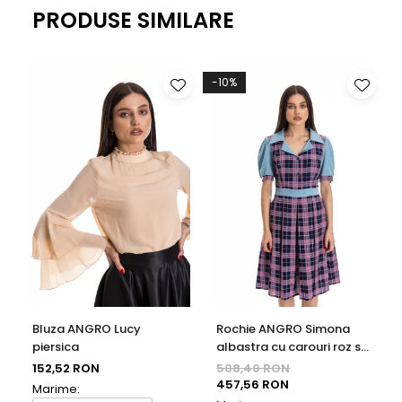
PRODUSE SIMILARE
-10%
Bluza ANGRO Lucy
Rochie ANGRO Simona
piersica
albastra cu carouri roz si
bleumarin
152,52 RON
508,40 RON
457,56 RON
Marime: