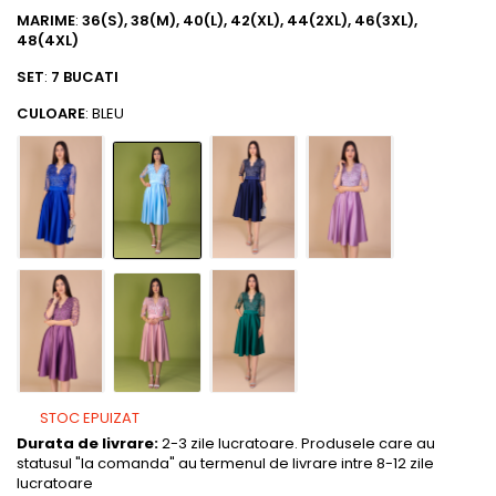
MARIME
:
36(S), 38(M), 40(L), 42(XL), 44(2XL), 46(3XL),
48(4XL)
SET
:
7 BUCATI
CULOARE
: BLEU
STOC EPUIZAT
Durata de livrare:
2-3 zile lucratoare. Produsele care au
statusul "la comanda" au termenul de livrare intre 8-12 zile
lucratoare