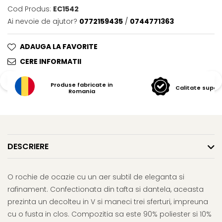
Cod Produs:
EC1542
Ai nevoie de ajutor?
0772159435
/
0744771363
ADAUGA LA FAVORITE
CERE INFORMATII
Produse fabricate in
Calitate super
Romania
DESCRIERE
O rochie de ocazie cu un aer subtil de eleganta si
rafinament. Confectionata din tafta si dantela, aceasta
prezinta un decolteu in V si maneci trei sferturi, impreuna
cu o fusta in clos. Compozitia sa este 90% poliester si 10%