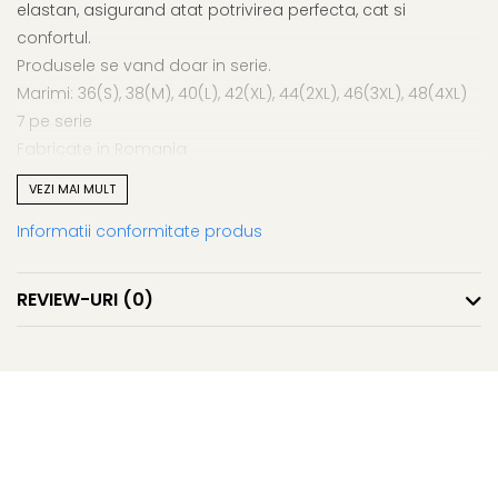
elastan, asigurand atat potrivirea perfecta, cat si
confortul.
Produsele se vand doar in serie.
Marimi: 36(S), 38(M), 40(L), 42(XL), 44(2XL), 46(3XL), 48(4XL)
7 pe serie
Fabricate in Romania
Productie proprie
VEZI MAI MULT
Informatii conformitate produs
REVIEW-URI
(0)