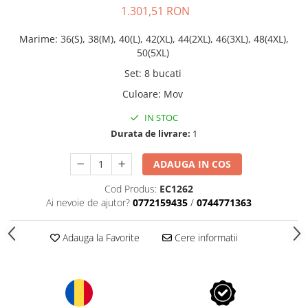
1.301,51 RON
Marime
:
36(S), 38(M), 40(L), 42(XL), 44(2XL), 46(3XL), 48(4XL),
50(5XL)
Set
:
8 bucati
Culoare
:
Mov
IN STOC
Durata de livrare:
1
ADAUGA IN COS
Cod Produs:
EC1262
Ai nevoie de ajutor?
0772159435
/
0744771363
Adauga la Favorite
Cere informatii