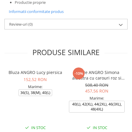
Productie proprie
Informatii conformitate produs
Review-uri
(0)
PRODUSE SIMILARE
Bluza ANGRO Lucy piersica
Rochie ANGRO Simona
-10%
albastra cu carouri roz si
152,52 RON
bleumarin
508,40 RON
Marime:
457,56 RON
36(S), 38(M), 40(L)
Marime:
40(L), 42(XL), 44(2XL), 46(3XL),
48(4XL)
IN STOC
IN STOC