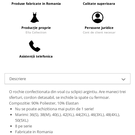
Produse fabricate in Romania
Calitate superioara
Producție proprie
Persoane juridice
Ella Collection
Cont de client necesar
Asistență telefonica
Descriere
O rochie confectionata din voal cu sclipici argintiu. Are maneci trei
sferturi, cordon detasabil, se inchide la spate cu fermoar.
Compozitie: 90% Poliester, 10% Elastan
Nu se poate achizitiona mai putin de 1 serie!
Marimi: 36(S), 38(M), 40(L), 42(XL), 44(2XL), 46(3XL), 48(4XL),
50(5XL)
8 pe serie
Fabricate in Romania