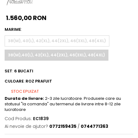
1.560,00 RON
MARIME
:
38(M), 40(L), 42(XL), 44(2XL), 46(3XL), 48(4XL)
38(M),40(L), 42(XL), 44(2XL), 46(3XL), 48(4XL)
SET
:
6 BUCATI
CULOARE
:
ROZ PRAFUIT
STOC EPUIZAT
Durata de livrare:
2-3 zile lucratoare. Produsele care au
statusul "la comanda" au termenul de livrare intre 8-12 zile
lucratoare
Cod Produs:
EC1839
Ai nevoie de ajutor?
0772159435
/
0744771363