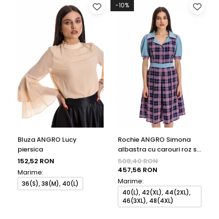
-10%
Bluza ANGRO Lucy
Rochie ANGRO Simona
piersica
albastra cu carouri roz si
bleumarin
152,52 RON
508,40 RON
457,56 RON
Marime:
Marime:
36(S), 38(M), 40(L)
40(L), 42(XL), 44(2XL),
46(3XL), 48(4XL)