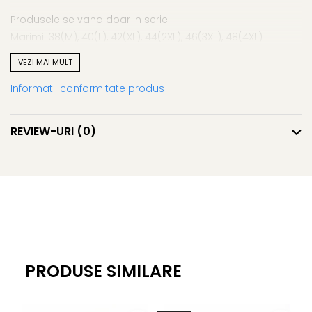
Produsele se vand doar in serie.
Marimi: 38(M), 40(L), 42(XL), 44(2XL), 46(3XL), 48(4XL)
Fabricate in Romania
VEZI MAI MULT
Productie proprie, 6 pe serie
Informatii conformitate produs
REVIEW-URI
(0)
PRODUSE SIMILARE