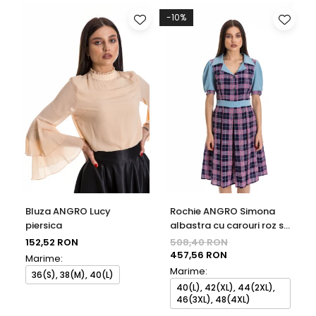
-10%
Bluza ANGRO Lucy
Rochie ANGRO Simona
piersica
albastra cu carouri roz si
bleumarin
152,52 RON
508,40 RON
457,56 RON
Marime:
Marime:
36(S), 38(M), 40(L)
40(L), 42(XL), 44(2XL),
46(3XL), 48(4XL)