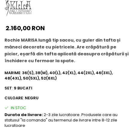
2.160,00 RON
Rochie MARISA lungă tip sacou, cu guler din tafta și
mâneci decorate cu pietricele. Are crăpătură pe
picior, eșarfă din tafta aplicată deasupra crăpăturii și
închidere cu fermoar la spate.
MARIME
:
36(S), 38(M), 40(L), 42(XL), 44(2XL), 46(3XL),
48(4XL), 50(5XL), 52(6XL)
SET
:
9 BUCATI
CULOARE
:
NEGRU
IN STOC
Durata de livrare:
2-3 zile lucratoare. Produsele care au
statusul "la comanda" au termenul de livrare intre 8-12 zile
lucratoare